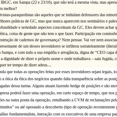
 IBGC, em Sampa (22 e 23/10), que não terá a mesma vista, mas aprese
m melhor?
ivistas-paraquedistas são aqueles que se intitulam defensores das minori
lhores práticas de GC, mas que nunca aparecem nos seminários e palest
ofundidade e seriedade aspectos conceituais da GC. Eles devem achar qu
ética, coisa de gente que não tem o que fazer. Participação em comiss
nstrução de cadernos de governança? Nem pensar. Vai ver nem associad
presentante de um desses investidores se infiltrou sorrateiramente (lit
 Sampa, e com todo a sua empáfia e arrogância, digna de “CEO capa 
r a dignidade de dizer o próprio nome e onde trabalhava – saiu fugida,
quer ter tempo de dizer adeus....
nda que todas as operações feitas por esses investidores sejam legais, t
b a ótica da ética dos negócios quando falta transparência sobre as pos
ugadas dessa turma. Alguns atuam fazendo hedge de posições e são mov
presa poderá fazer uma operação, em curto espaço de tempo, que nos pe
ões na outra ponta da operação, entulhando a CVM de reclamações pela 
rimidos” ou até operando a descoberto (tipo de operação recentemente p
álise fundamentalista, interação com os executivos de uma empresa pa