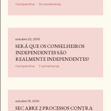
g
Compartilhar
10 comentários
e
n
s
outubro 22, 2010
SERÁ QUE OS CONSELHEIROS
INDEPENDENTES SÃO
REALMENTE INDEPENDENTES?
Compartilhar
7 comentários
outubro 13, 2010
SEC ABRE 2 PROCESSOS CONTRA