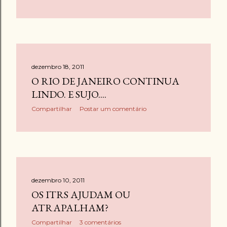
g
e
n
s
dezembro 18, 2011
O RIO DE JANEIRO CONTINUA
LINDO. E SUJO....
Compartilhar
Postar um comentário
dezembro 10, 2011
OS ITRS AJUDAM OU
ATRAPALHAM?
Compartilhar
3 comentários