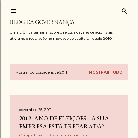
Pular para o conteúdo principal
BLOG DA GOVERNANÇA
Uma crônica semanal sobre direitos e deveres de acionistas,
ativismo e regulação no mercado de capitais. - desde 2010 -
Mostrando postagens de 2011
MOSTRAR TUDO
P
o
s
dezembro 25, 2011
t
2012: ANO DE ELEIÇÕES... A SUA
a
EMPRESA ESTÁ PREPARADA?
Compartilhar
Postar um comentário