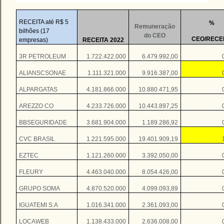
RECEITA até R$ 5
%
Remuneração
bilhões (17
do CEO
CEO/RECE
empresas)
RECEITA 2022
3R PETROLEUM
1.722.422.000
6.479.992,00
ALIANSCSONAE
1.111.321.000
9.916.387,00
ALPARGATAS
4.181.866.000
10.880.471,95
AREZZO CO
4.233.726.000
10.443.897,25
BBSEGURIDADE
3.681.904.000
1.189.286,92
CVC BRASIL
1.221.595.000
19.401.909,19
EZTEC
1.121.260.000
3.392.050,00
FLEURY
4.463.040.000
8.054.426,00
GRUPO SOMA
4.870.520.000
4.099.093,89
IGUATEMI S.A
1.016.341.000
2.361.093,00
LOCAWEB
1.138.433.000
2.636.008,00