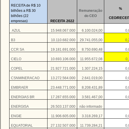
RECEITA de R$ 10
%
bilhões a R$ 30
Remuneração
bilhões (22
do CEO
CEO/RECEI
empresas)
RECEITA 2022
AZUL
15.948.067.000
6.100.024,00
0
B3
10.110.682.000
29.741.055,00
0
CCR SA
19.181.691.000
8.750.690,48
0
CIELO
10.693.106.000
11.955.672,08
0
COPEL
21.927.721.000
1.307.224,15
0
CSNMINERACAO
13.272.564.000
2.641.019,00
0
EMBRAER
23.448.771.000
8.208.431,89
0
ENERGIAS BR
17.287.655.000
3.581.467,00
0
ENERGISA
26.503.137.000
não informado
ENGIE
11.906.605.000
3.318.269,17
0
EQUATORIAL
27.132.507.000
11.739.284,21
0