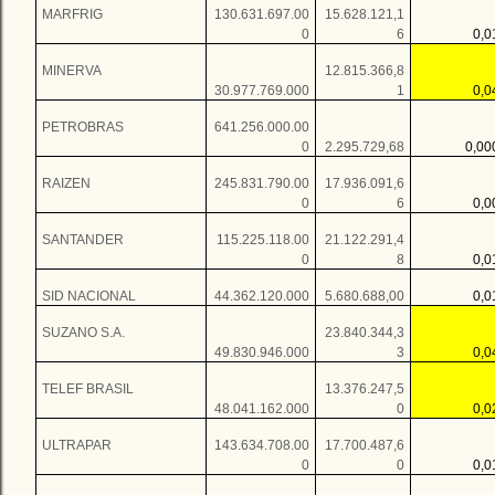
MARFRIG
130.631.697.00
15.628.121,1
0
6
0,
MINERVA
12.815.366,8
30.977.769.000
1
0,
PETROBRAS
641.256.000.00
0
2.295.729,68
0,0
RAIZEN
245.831.790.00
17.936.091,6
0
6
0,
SANTANDER
115.225.118.00
21.122.291,4
0
8
0,
SID NACIONAL
44.362.120.000
5.680.688,00
0,
SUZANO S.A.
23.840.344,3
49.830.946.000
3
0,
TELEF BRASIL
13.376.247,5
48.041.162.000
0
0,
ULTRAPAR
143.634.708.00
17.700.487,6
0
0
0,