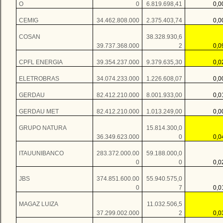
O
0
6.819.698,41
0,
CEMIG
34.462.808.000
2.375.403,74
0,
COSAN
38.328.930,6
39.737.368.000
2
0,
CPFL ENERGIA
39.354.237.000
9.379.635,30
0,
ELETROBRAS
34.074.233.000
1.226.608,07
0,
GERDAU
82.412.210.000
8.001.933,00
0,
GERDAU MET
82.412.210.000
1.013.249,00
0,
GRUPO NATURA
15.814.300,0
36.349.623.000
0
0,
ITAUUNIBANCO
283.372.000.00
59.188.000,0
0
0
0,
JBS
374.851.600.00
55.940.575,0
0
7
0,
MAGAZ LUIZA
11.032.506,5
37.299.002.000
2
0,