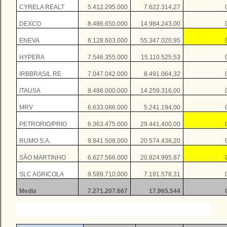
CYRELA REALT
5.412.295.000
7.622.314,27
DEXCO
8.486.650.000
14.984.243,00
ENEVA
6.128.603.000
55.347.020,95
HYPERA
7.546.355.000
15.110.525,53
IRBBRASIL RE
7.047.042.000
8.491.064,32
ITAUSA
8.486.000.000
14.259.316,00
MRV
6.633.086.000
5.241.194,00
PETRORIO/PRIO
6.363.475.000
29.441.400,00
RUMO S.A.
9.841.508.000
20.574.438,20
SÃO MARTINHO
6.627.566.000
20.824.995,87
SLC AGRICOLA
9.589.710.000
7.191.578,31
Media
7.271.207.667
17.965.544