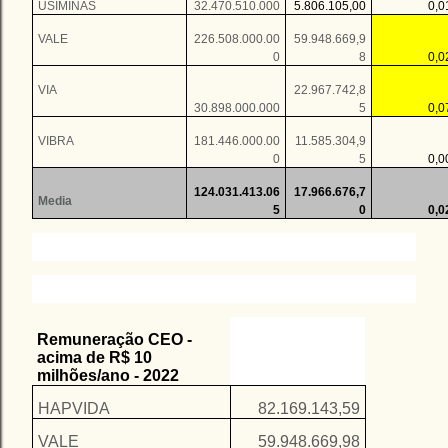
USIMINAS
32.470.510.000
5.806.105,00
0,
VALE
226.508.000.00
59.948.669,9
0
8
0,
VIA
22.967.742,8
30.898.000.000
5
0,
VIBRA
181.446.000.00
11.585.304,9
0
5
0,
124.031.413.06
17.966.676,7
Media
5
0
0,
Remuneração CEO -
acima de R$ 10
milhões/ano - 2022
HAPVIDA
82.169.143,59
VALE
59.948.669,98