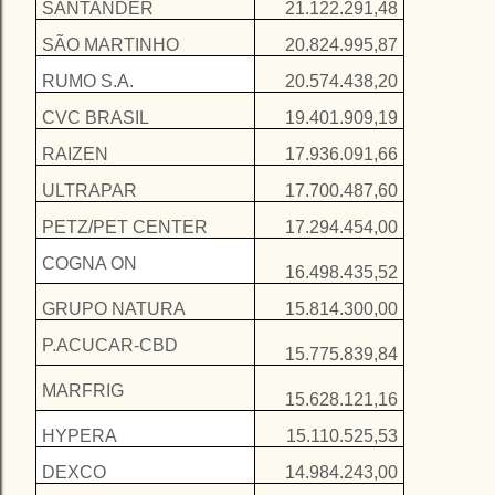
SANTANDER
21.122.291,48
SÃO MARTINHO
20.824.995,87
RUMO S.A.
20.574.438,20
CVC BRASIL
19.401.909,19
RAIZEN
17.936.091,66
ULTRAPAR
17.700.487,60
PETZ/PET CENTER
17.294.454,00
COGNA ON
16.498.435,52
GRUPO NATURA
15.814.300,00
P.ACUCAR-CBD
15.775.839,84
MARFRIG
15.628.121,16
HYPERA
15.110.525,53
DEXCO
14.984.243,00