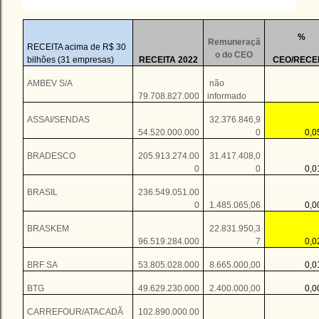
%
Remuneraçã
RECEITA acima de R$ 30
o do CEO
bilhões (31 empresas)
RECEITA 2022
CEO/RECE
AMBEV S/A
não
79.708.827.000
informado
ASSAI/SENDAS
32.376.846,9
54.520.000.000
0
0,
BRADESCO
205.913.274.00
31.417.408,0
0
0
0,
BRASIL
236.549.051.00
0
1.485.065,06
0,
BRASKEM
22.831.950,3
96.519.284.000
7
0,
BRF SA
53.805.028.000
8.665.000,00
0,
BTG
49.629.230.000
2.400.000,00
0,
CARREFOUR/ATACADÃ
102.890.000.00