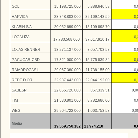
GOL
15.198.725.000
5.888.646,58
0
HAPVIDA
23.748.803.000
82.169.143,59
0
KLABIN S/A
20.032.699.000
13.109.898,70
0
LOCALIZA
0
17.783.568.000
37.617.910,17
LOJAS RENNER
13.271.137.000
7.057.703,57
0
P.ACUCAR-CBD
17.321.000.000
15.775.839,84
0
RAIADROGASIL
29.067.380.000
11.738.155,00
0
REDE D OR
22.987.443.000
22.044.192,00
0
SABESP
22.055.720.000
867.339,51
0,
TIM
21.530.801.000
8.782.686,00
0
WEG
29.904.722.000
1.063.753,53
0,
Media
19.559.750.182
13.974.210
0