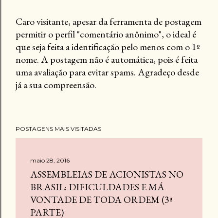
Caro visitante, apesar da ferramenta de postagem
permitir o perfil "comentário anônimo", o ideal é
P
que seja feita a identificação pelo menos com o 1º
o
nome. A postagem não é automática, pois é feita
s
uma avaliação para evitar spams. Agradeço desde
t
já a sua compreensão.
a
r
u
m
POSTAGENS MAIS VISITADAS
c
o
m
maio 28, 2016
e
ASSEMBLEIAS DE ACIONISTAS NO
n
BRASIL: DIFICULDADES E MÁ
t
VONTADE DE TODA ORDEM (3ª
á
PARTE)