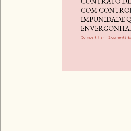
CONTRATO DE
e
COM CONTROL
IMPUNIDADE 
n
ENVERGONHA.
s
Compartilhar
2 comentário