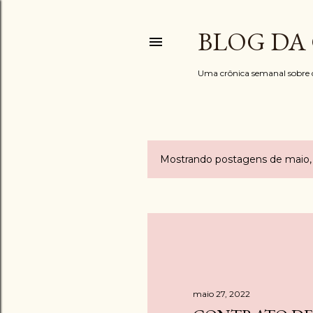
BLOG DA
Uma crônica semanal sobre di
Mostrando postagens de maio,
P
o
s
t
a
maio 27, 2022
g