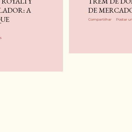
 ROYALTY
TREM DE DOI
ADOR: A
DE MERCADO
QUE
Compartilhar
Postar u
s