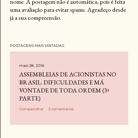
nome. A postagem não é automática, pois é feita
s
uma avaliação para evitar spams. Agradeço desde
t
já a sua compreensão.
a
r
u
m
POSTAGENS MAIS VISITADAS
c
o
m
maio 28, 2016
e
ASSEMBLEIAS DE ACIONISTAS NO
n
BRASIL: DIFICULDADES E MÁ
t
VONTADE DE TODA ORDEM (3ª
á
PARTE)
r
Compartilhar
3 comentários
i
o