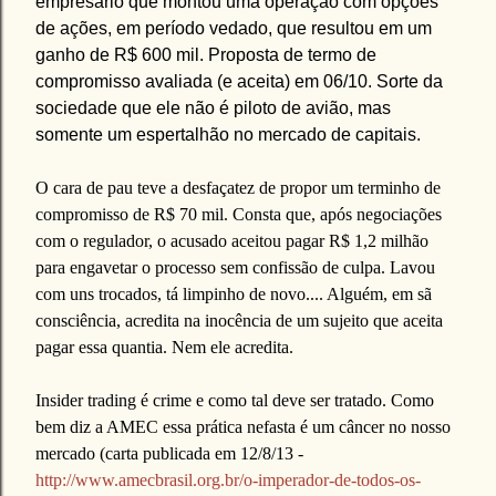
empresário que montou uma operação com opções
de ações, em período vedado, que resultou em um
ganho de R$ 600 mil. Proposta de termo de
compromisso avaliada (e aceita) em 06/10. Sorte da
sociedade que ele não é piloto de avião, mas
somente um espertalhão no mercado de capitais.
O cara de pau teve a desfaçatez de propor um terminho de
compromisso de R$ 70 mil. Consta que, após negociações
com o regulador, o acusado aceitou pagar R$ 1,2 milhão
para engavetar o processo sem confissão de culpa. Lavou
com uns trocados, tá limpinho de novo.... Alguém, em sã
consciência, acredita na inocência de um sujeito que aceita
pagar essa quantia. Nem ele acredita.
Insider trading é crime e como tal deve ser tratado. Como
bem diz a AMEC essa prática nefasta é um câncer no nosso
mercado (carta publicada em 12/8/13 -
http://www.amecbrasil.org.br/o-imperador-de-todos-os-