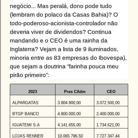
negócio... Mas peralá, dono pode tudo
(lembram do polaco da Casas Bahia)? O
todo-poderoso-acionista-controlador não
deveria viver de dividendos? Continua
mandando e o CEO é uma rainha da
Inglaterra? Vejam a lista de 9 iluminados,
minoria entre as 83 empresas do Ibovespa),
que sejam a doutrina “farinha pouca meu
pirão primeiro”:
2023
Pres CAdm
CEO
ALPARGATAS
3.804.800,00
3.072.500,00
BTGP BANCO
4.800.000,00
2.400.000,00
IGUATEMI S.A
4.141.655,00
1.734.621,00
LOJAS RENNER
10.065.796,50
7.727.347,44