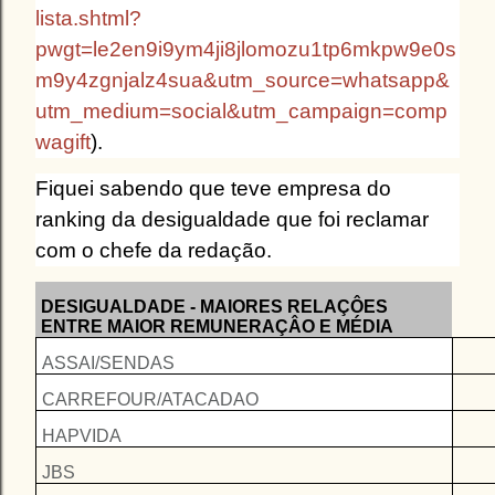
lista.shtml?
pwgt=le2en9i9ym4ji8jlomozu1tp6mkpw9e0s
m9y4zgnjalz4sua&utm_source=whatsapp&
utm_medium=social&utm_campaign=comp
wagift
).
Fiquei sabendo que teve empresa do
ranking da desigualdade que foi reclamar
com o chefe da redação.
DESIGUALDADE - MAIORES RELAÇÔES
ENTRE MAIOR REMUNERAÇÂO E MÉDIA
ASSAI/SENDAS
CARREFOUR/ATACADAO
HAPVIDA
JBS