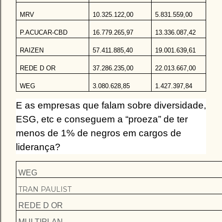
MRV
10.325.122,00
5.831.559,00
P.ACUCAR-CBD
16.779.265,97
13.336.087,42
RAIZEN
57.411.885,40
19.001.639,61
REDE D OR
37.286.235,00
22.013.667,00
WEG
3.080.628,85
1.427.397,84
E as empresas que falam sobre diversidade,
ESG, etc e conseguem a “proeza” de ter
menos de 1% de negros em cargos de
liderança?
WEG
TRAN PAULIST
REDE D OR
MULTIPLAN