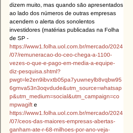
dizem muito, mas quando são apresentados
ao lado dos números de outras empresas
acendem o alerta dos sonolentos
investidores (matérias publicadas na Folha
de SP -
https://www1.folha.uol.com.br/mercado/2024
/07/remuneracao-do-ceo-chega-a-1100-
vezes-o-que-e-pago-em-media-a-equipe-
diz-pesquisa.shtml?
pwgt=le2en9ibvxtb05pa7yuwneylb8vqbw95
6gmva53n3oqvdude&utm_source=whatsap
p&utm_medium=social&utm_campaign=co
mpwagift
e
https://www1.folha.uol.com.br/mercado/2024
/07/ceos-das-maiores-empresas-abertas-
ganham-ate-r-68-milhoes-por-ano-veja-