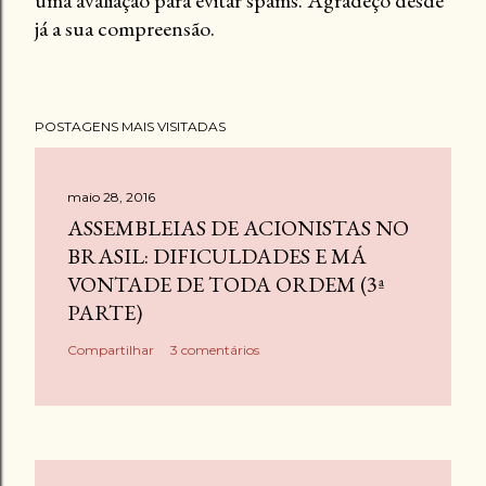
uma avaliação para evitar spams. Agradeço desde
t
já a sua compreensão.
a
r
u
m
POSTAGENS MAIS VISITADAS
c
o
m
maio 28, 2016
e
ASSEMBLEIAS DE ACIONISTAS NO
n
BRASIL: DIFICULDADES E MÁ
t
VONTADE DE TODA ORDEM (3ª
á
PARTE)
r
Compartilhar
3 comentários
i
o