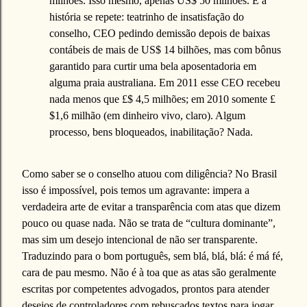
milhões. Isso mesmo, apenas US$ 50 milhões. E a
história se repete: teatrinho de insatisfação do
conselho, CEO pedindo demissão depois de baixas
contábeis de mais de US$ 14 bilhões, mas com bônus
garantido para curtir uma bela aposentadoria em
alguma praia australiana. Em 2011 esse CEO recebeu
nada menos que £$ 4,5 milhões; em 2010 somente £
$1,6 milhão (em dinheiro vivo, claro). Algum
processo, bens bloqueados, inabilitação? Nada.
Como saber se o conselho atuou com diligência? No Brasil
isso é impossível, pois temos um agravante: impera a
verdadeira arte de evitar a transparência com atas que dizem
pouco ou quase nada. Não se trata de “cultura dominante”,
mas sim um desejo intencional de não ser transparente.
Traduzindo para o bom português, sem blá, blá, blá: é má fé,
cara de pau mesmo. Não é à toa que as atas são geralmente
escritas por competentes advogados, prontos para atender
desejos de controladores com rebuscados textos para jogar