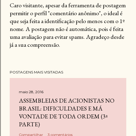
Caro visitante, apesar da ferramenta de postagem
permitir o perfil "comentário anônimo", o ideal é
P
que seja feita a identificação pelo menos com o 1º
o
nome. A postagem não é automática, pois é feita
s
uma avaliação para evitar spams. Agradeço desde
t
já a sua compreensão.
a
r
u
m
POSTAGENS MAIS VISITADAS
c
o
m
maio 28, 2016
e
ASSEMBLEIAS DE ACIONISTAS NO
n
BRASIL: DIFICULDADES E MÁ
t
VONTADE DE TODA ORDEM (3ª
á
PARTE)
r
Compartilhar
3 comentários