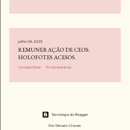
i
o
julho 06, 2023
REMUNERAÇÃO DE CEOS:
HOLOFOTES ACESOS.
Compartilhar
10 comentários
Tecnologia do Blogger
Por Renato Chaves.