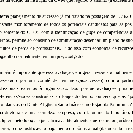
tes da edição da instrução da CVM que regulou o assunto (a excelente I
tema planejamento de sucessão já foi tratado na postagem de 13/3/2
nstante monitoramento de todos os potenciais candidatos para as posi
o somente do CEO), com a identificação de
gaps
de competências a 
ternos, permite ao conselho de administração desenhar um plano de suc
rtuitos de perda de profissionais. Tudo isso com economia de recurso
ogadilho normalmente tem um preço salgado.
mbém é importante que essa avaliação, em geral revisada anualmente, 
sessorado por um comitê de remuneração/sucessão) com a parti
ofissionais externos à organização. Isso porque avaliações puram
eferências/visões construídas ao longo do tempo: ou será que as “p
cundaristas do Dante Alighieri/Santo Inácio e no fogão da Palmirinha?
a diretoria de uma complexa empresa, com faturamento bilionário
alquer metodologia, que afirmava literalmente que o diretor jurídi
terior, o que justificava o pagamento do bônus anual (daqueles bem