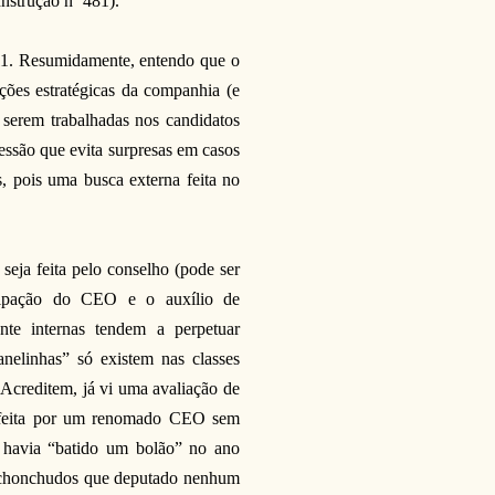
nstrução nº 481).
011. Resumidamente, entendo que o
ções estratégicas da companhia (e
serem trabalhadas nos candidatos
essão que evita surpresas em casos
s, pois uma busca externa feita no
seja feita pelo conselho (pode ser
cipação do CEO e o auxílio de
ente internas tendem a perpetuar
anelinhas” só existem nas classes
 Acreditem, já vi uma avaliação de
, feita por um renomado CEO sem
co havia “batido um bolão” no ano
 rechonchudos que deputado nenhum