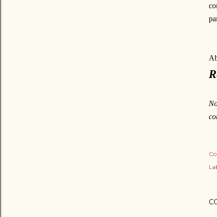
co
pa
Ab
R
No
co
Co
Lab
C