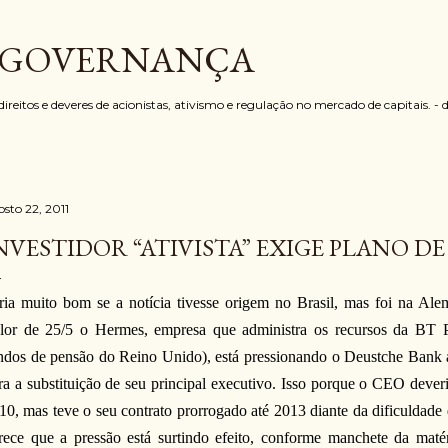
Pular para o conteúdo principal
 GOVERNANÇA
reitos e deveres de acionistas, ativismo e regulação no mercado de capitais. - 
osto 22, 2011
NVESTIDOR “ATIVISTA” EXIGE PLANO DE 
ria muito bom se a notícia tivesse origem no Brasil, mas foi na Al
lor de 25/5 o Hermes, empresa que administra os recursos da BT
ndos de pensão do Reino Unido), está pressionando o Deustche Bank 
ra a substituição de seu principal executivo. Isso porque o CEO dever
10, mas teve o seu contrato prorrogado até 2013 diante da dificuldade 
rece que a pressão está surtindo efeito, conforme manchete da maté