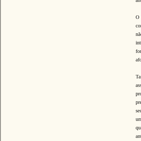
an
O 
co
nã
in
fo
af
Ta
as
pr
pr
se
um
qu
an