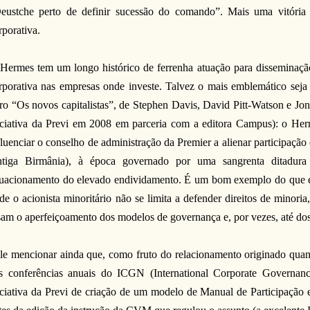
eustche perto de definir sucessão do comando”. Mais uma vitória 
rporativa.
Hermes tem um longo histórico de ferrenha atuação para disseminaçã
rporativa nas empresas onde investe. Talvez o mais emblemático seja 
vro “Os novos capitalistas”, de Stephen Davis, David Pitt-Watson e J
iciativa da Previ em 2008 em parceria com a editora Campus): o He
fluenciar o conselho de administração da Premier a alienar participa
ntiga Birmânia), à época governado por uma sangrenta ditadura 
uacionamento do elevado endividamento. É um bom exemplo do que eu
de o acionista minoritário não se limita a defender direitos de minori
sam o aperfeiçoamento dos modelos de governança e, por vezes, até do
le mencionar ainda que, como fruto do relacionamento originado qua
s conferências anuais do ICGN (
International Corporate Governan
iciativa da Previ de criação de um modelo de Manual de Participação