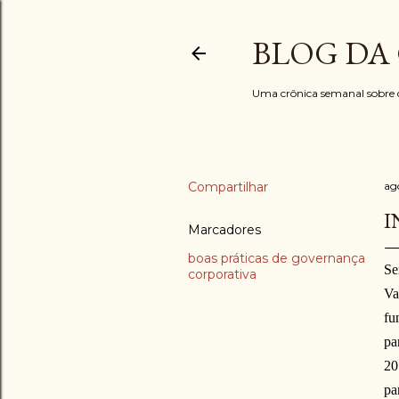
BLOG DA
Uma crônica semanal sobre di
Compartilhar
ag
I
Marcadores
boas práticas de governança
Se
corporativa
Va
fu
pa
20
pa